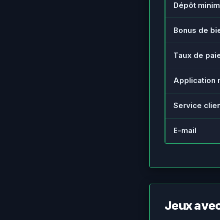
Dépôt mini
Bonus de bi
Taux de pai
Application 
Service clie
E-mail
Jeux avec