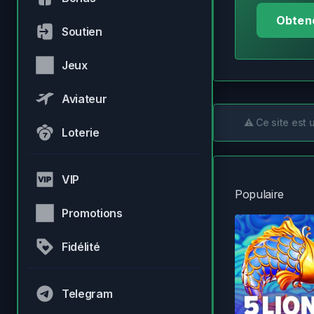
Obtene
Soutien
Jeux
Aviateur
⚠ Ce site est 
Loterie
VIP
Populaire
Promotions
Fidélité
Telegram