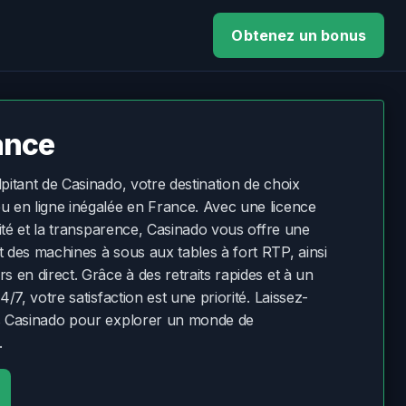
Obtenez un bonus
ance
pitant de Casinado, votre destination de choix
u en ligne inégalée en France. Avec une licence
urité et la transparence, Casinado vous offre une
 des machines à sous aux tables à fort RTP, ainsi
s en direct. Grâce à des retraits rapides et à un
4/7, votre satisfaction est une priorité. Laissez-
is Casinado pour explorer un monde de
.