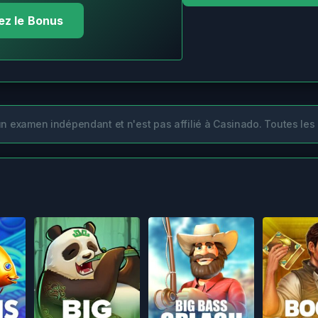
z le Bonus
un examen indépendant et n'est pas affilié à Casinado. Toutes les 