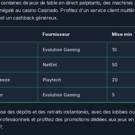
entaines de jeux de table en direct palpitants, des machines 
inégalé au casino Casinado. Profitez d'un service client multil
 et un cashback généreux.
Fournisseur
Mise min
Evolution Gaming
10
NetEnt
50
ueeze
Playtech
20
er
Evolution Gaming
5
e des dépôts et des retraits instantanés, avec des lobbies ou
rofessionnels et profitez des promotions dédiées aux jeux en d
P.