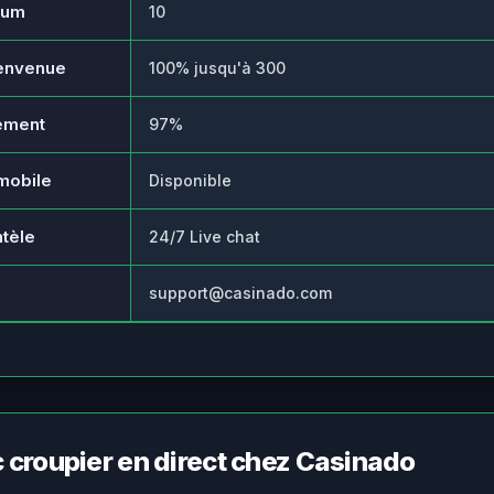
mum
10
envenue
100% jusqu'à 300
ement
97%
mobile
Disponible
ntèle
24/7 Live chat
support@casinado.com
 croupier en direct chez Casinado