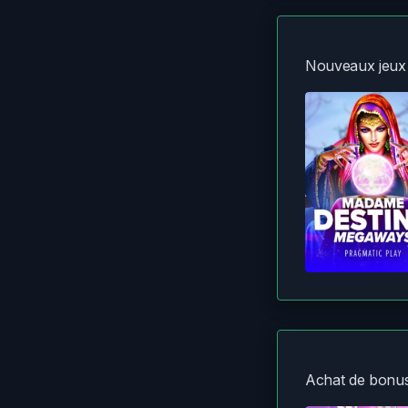
Nouveaux jeux
Achat de bonu