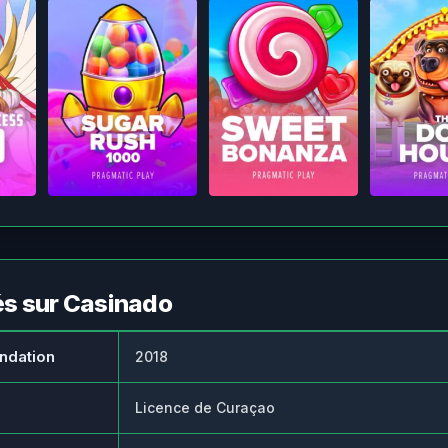
lés sur Casinado
ndation
2018
Licence de Curaçao